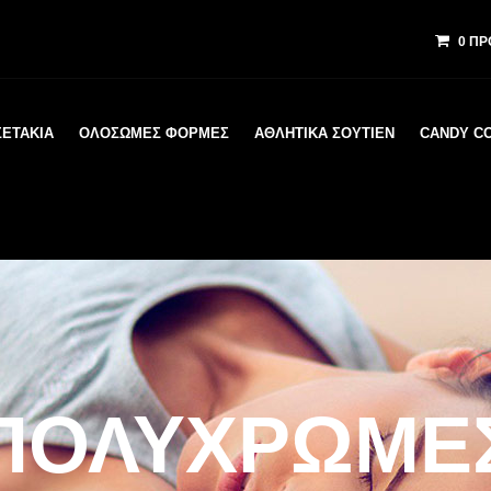
0 ΠΡ
ΣΕΤΆΚΙΑ
ΟΛΌΣΩΜΕΣ ΦΌΡΜΕΣ
ΑΘΛΗΤΙΚΆ ΣΟΥΤΙΕΝ
CANDY C
ΠΟΛΎΧΡΩΜΕ