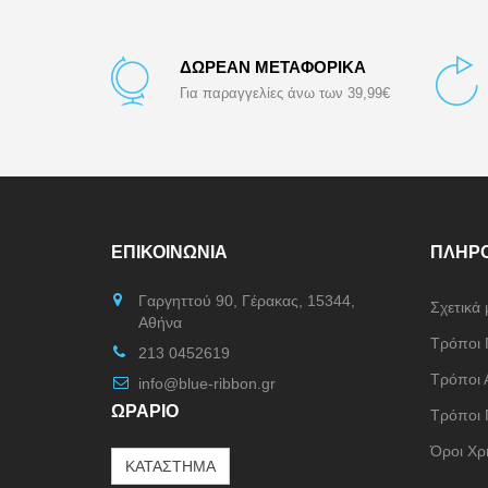
ΔΩΡΕΑΝ ΜΕΤΑΦΟΡΙΚΑ
Για παραγγελίες άνω των 39,99€
ΕΠΙΚΟΙΝΩΝΊΑ
ΠΛΗΡ
Γαργηττού 90, Γέρακας, 15344,
Σχετικά 
Αθήνα
Τρόποι
213 0452619
Τρόποι 
info@blue-ribbon.gr
ΩΡΑΡΙΟ
Τρόποι 
Όροι Χρ
ΚΑΤΑΣΤΗΜΑ