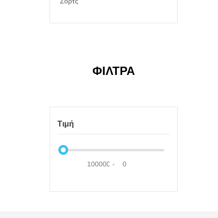
Σορτς
ΦΊΛΤΡΑ
Τιμή
-