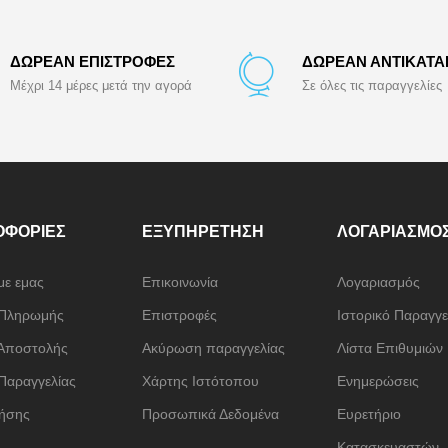
ΔΩΡΕΑΝ ΕΠΙΣΤΡΟΦΕΣ
ΔΩΡΕΑΝ ΑΝΤΙΚΑΤ
Μέχρι 14 μέρες μετά την αγορά
Σε όλες τις παραγγελίες
ΟΦΟΡΊΕΣ
ΕΞΥΠΗΡΈΤΗΣΗ
ΛΟΓΑΡΙΑΣΜΌ
με εμας
Επικοινωνία
Λογαριασμός
 Πληρωμής
Επιστροφές
Ιστορικό Παραγγε
Αποστολής
Ακύρωση παραγγελίας
Λίστα Επιθυμιών
Παραγγελίας
Χάρτης Ιστότοπου
Ενημερώσεις
ήσης
Προσωπικά Δεδομένα
Ευρετήριο
Κατασκευαστών